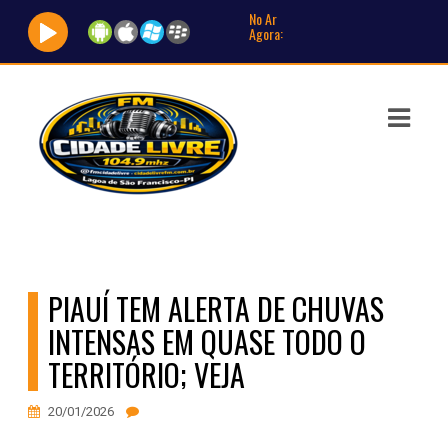
No Ar
Agora:
ASTS
IAS
IA
DOS
RAMAÇÃO
PIAUÍ TEM ALERTA DE CHUVAS
TOS
INTENSAS EM QUASE TODO O
E
TERRITÓRIO; VEJA
E
20/01/2026
ATO