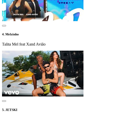
4.
Melzinho
Talita Mel feat Xand Avião
5.
JETSKI