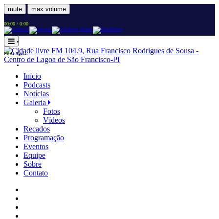
mute
max volume
00:00
/
0:00
No Ar Agora:
Início
Podcasts
Notícias
Galeria
Fotos
Vídeos
Recados
Programação
Eventos
Equipe
Sobre
Contato