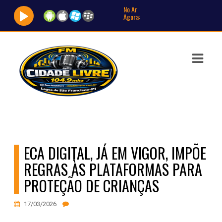
No Ar
Agora:
ASTS
IAS
IA
DOS
RAMAÇÃO
ECA DIGITAL, JÁ EM VIGOR, IMPÕE
TOS
REGRAS ÀS PLATAFORMAS PARA
E
PROTEÇÃO DE CRIANÇAS
E
17/03/2026
ATO