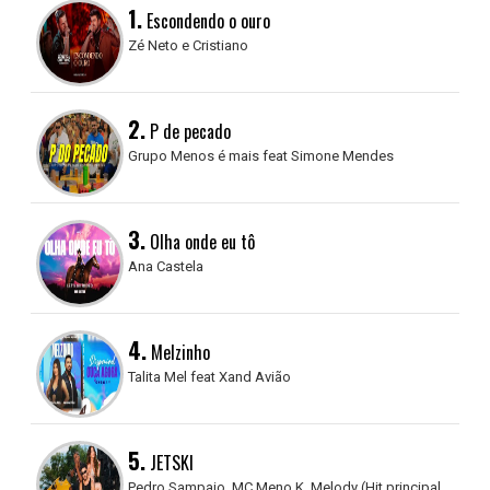
1.
Escondendo o ouro
Zé Neto e Cristiano
2.
P de pecado
Grupo Menos é mais feat Simone Mendes
3.
Olha onde eu tô
Ana Castela
4.
Melzinho
Talita Mel feat Xand Avião
5.
JETSKI
Pedro Sampaio, MC Meno K, Melody (Hit principal